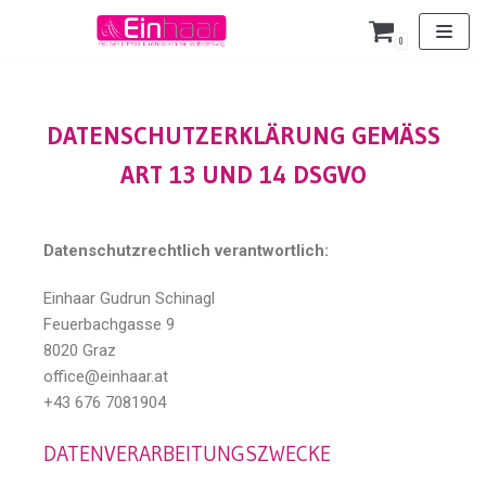
Zum
0
Inhalt
DATENSCHUTZERKLÄRUNG GEMÄSS A
RT 13 UND 14 DSGVO
Datenschutzrechtlich verantwortlich:
Einhaar Gudrun Schinagl
Feuerbachgasse 9
8020 Graz
office@einhaar.at
+43 676 7081904
DATENVERARBEITUNGSZWECKE