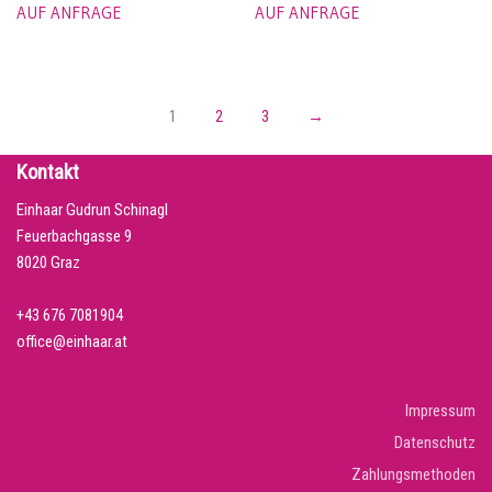
AUF ANFRAGE
AUF ANFRAGE
1
2
3
→
Kontakt
Einhaar Gudrun Schinagl
Feuerbachgasse 9
8020 Graz
+43 676 7081904
office@einhaar.at
Impressum
Datenschutz
Zahlungsmethoden